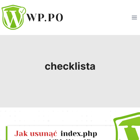
Przejdź
do
WP.PO
treści
checklista