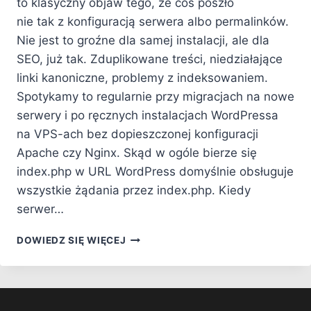
to klasyczny objaw tego, że coś poszło
nie tak z konfiguracją serwera albo permalinków.
Nie jest to groźne dla samej instalacji, ale dla
SEO, już tak. Zduplikowane treści, niedziałające
linki kanoniczne, problemy z indeksowaniem.
Spotykamy to regularnie przy migracjach na nowe
serwery i po ręcznych instalacjach WordPressa
na VPS-ach bez dopieszczonej konfiguracji
Apache czy Nginx. Skąd w ogóle bierze się
index.php w URL WordPress domyślnie obsługuje
wszystkie żądania przez index.php. Kiedy
serwer…
JAK
DOWIEDZ SIĘ WIĘCEJ
USUNĄĆ
INDEX.PHP
Z ADRESU
URL
W WORDPRESS